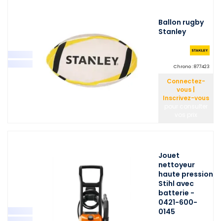
Ballon rugby
Stanley
Chrono :
877423
Connectez-
vous |
Inscrivez-vous
pour consulter
vos prix
Jouet
nettoyeur
haute pression
Stihl avec
batterie -
0421-600-
0145