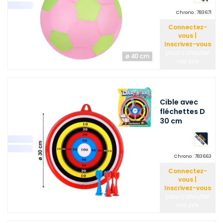
Chrono :
783671
Connectez-
vous |
Inscrivez-vous
pour consulter
vos prix
Cible avec
fléchettes D
30 cm
Chrono :
783663
Connectez-
vous |
Inscrivez-vous
pour consulter
vos prix