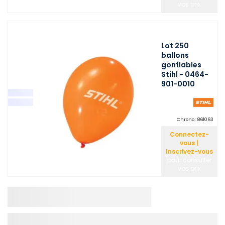
vos prix
Lot 250
ballons
gonflables
Stihl - 0464-
901-0010
Chrono :
861063
Connectez-
vous |
Inscrivez-vous
pour consulter
vos prix