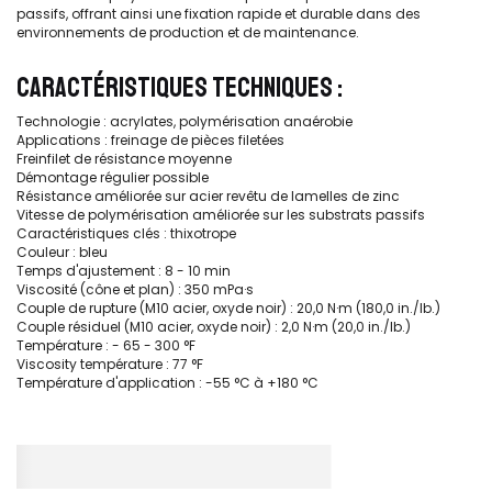
passifs, offrant ainsi une fixation rapide et durable dans des
environnements de production et de maintenance.
CARACTÉRISTIQUES TECHNIQUES :
Technologie : acrylates, polymérisation anaérobie
Applications : freinage de pièces filetées
Freinfilet de résistance moyenne
Démontage régulier possible
Résistance améliorée sur acier revêtu de lamelles de zinc
Vitesse de polymérisation améliorée sur les substrats passifs
Caractéristiques clés : thixotrope
Couleur : bleu
Temps d'ajustement : 8 - 10 min
Viscosité (cône et plan) : 350 mPa·s
Couple de rupture (M10 acier, oxyde noir) : 20,0 N·m (180,0 in./lb.)
Couple résiduel (M10 acier, oxyde noir) : 2,0 N·m (20,0 in./lb.)
Température : - 65 - 300 °F
Viscosity température : 77 °F
Température d'application : -55 °C à +180 °C