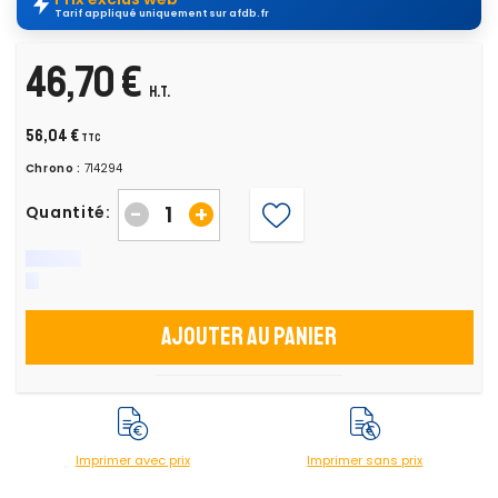
Tarif appliqué uniquement sur afdb.fr
46,70 €
H.T.
56,04 €
TTC
Chrono :
714294
-
+
Quantité:
Ajouter au panier
Imprimer avec prix
Imprimer sans prix