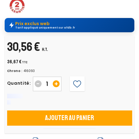
Prix exclus web
Tarif appliqué uniquement sur afdb.fr
30,56 €
H.T.
36,67 €
TTC
Chrono :
416093
-
+
Quantité:
Ajouter au panier