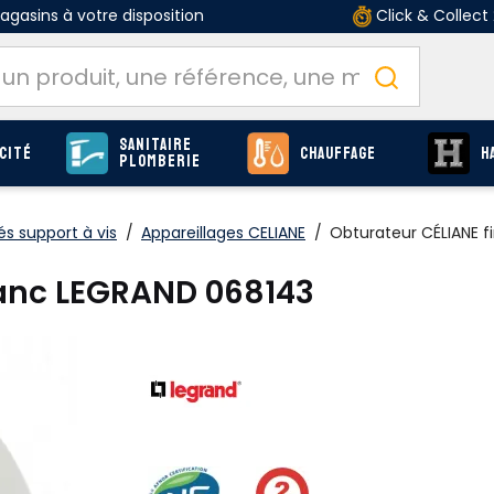
gasins à votre disposition
Click & Collect
Sanitaire
cité
Chauffage
H
Plomberie
és support à vis
/
Appareillages CELIANE
/
Obturateur CÉLIANE f
blanc LEGRAND 068143