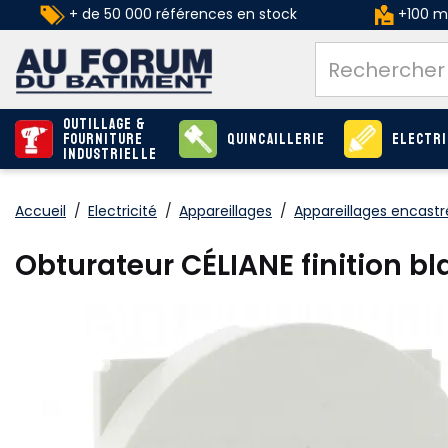
+ de 50 000 références en stock
+100 ma
Outillage &
Fourniture
Quincaillerie
Electri
industrielle
Accueil
/
Electricité
/
Appareillages
/
Appareillages encastr
Obturateur CÉLIANE finition 