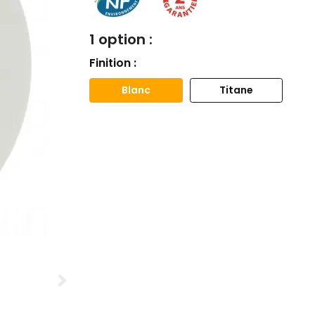
1 option :
Finition :
Blanc
Titane