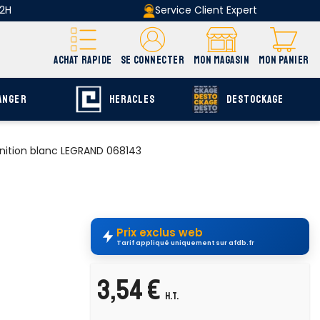
 2H
Service Client Expert
ACHAT RAPIDE
SE CONNECTER
MON MAGASIN
MON PANIER
ANGER
HERACLES
DESTOCKAGE
inition blanc LEGRAND 068143
Prix exclus web
Tarif appliqué uniquement sur afdb.fr
3,54 €
H.T.