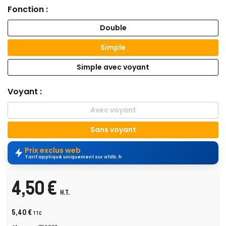
Fonction :
Double
Simple
Simple avec voyant
Voyant :
Avec voyant
Sans voyant
Prix exclus web
Tarif appliqué uniquement sur afdb.fr
4,50 €
H.T.
5,40 €
TTC