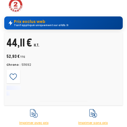
Prix exclus web
Tarif appliqué uniquement sur afdb.fr
44,11 €
H.T.
52,93 €
TTC
Chrono :
511692
Imprimer avec prix
Imprimer sans prix