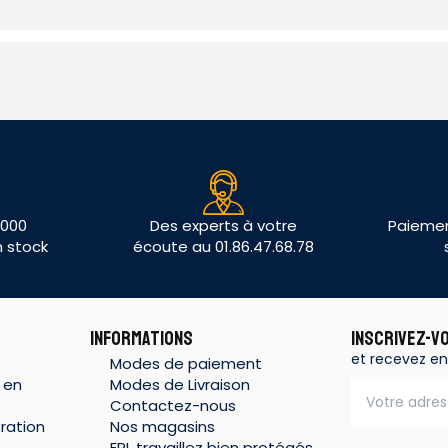
 000
Des experts à votre
Paiemen
n stock
écoute au 01.86.47.68.78
INFORMATIONS
INSCRIVEZ-V
et recevez en
Modes de paiement
 en
Modes de Livraison
Contactez-nous
ration
Nos magasins
EPI, travaillez bien protégés