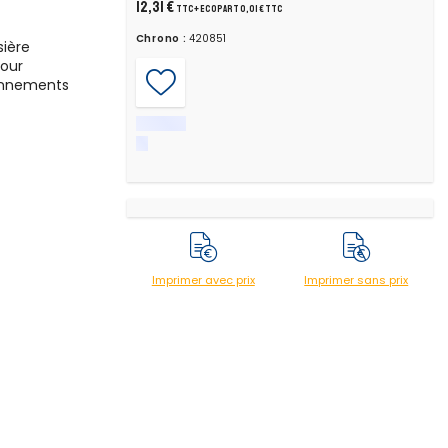
12,31 €
TTC
+ ecopart 0,01 € TTC
Chrono :
420851
sière
tour
ronnements
Imprimer avec prix
Imprimer sans prix