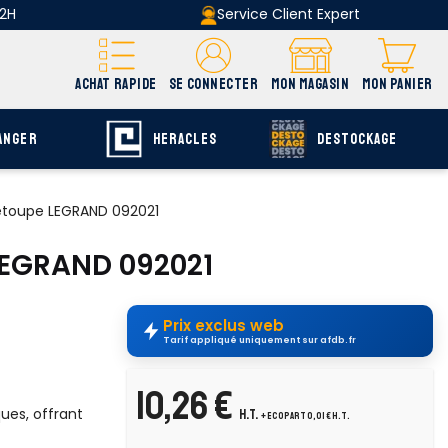
 2H
Service Client Expert
ACHAT RAPIDE
SE CONNECTER
MON MAGASIN
MON PANIER
ANGER
HERACLES
DESTOCKAGE
-étoupe LEGRAND 092021
 LEGRAND 092021
Prix exclus web
Tarif appliqué uniquement sur afdb.fr
10,26 €
ques, offrant
H.T.
+ ecopart 0,01 € H.T.