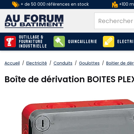
+ de 50 000 références en stock
+100 ma
Outillage &
Fourniture
Quincaillerie
Electri
industrielle
Accueil
/
Electricité
/
Conduits
/
Goulottes
/
Boitier de dér
Boîte de dérivation BOITES P