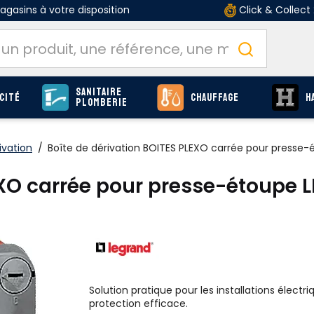
gasins à votre disposition
Click & Collect
Sanitaire
cité
Chauffage
H
Plomberie
ivation
/
Boîte de dérivation BOITES PLEXO carrée pour presse
LEXO carrée pour presse-étoupe
Solution pratique pour les installations électri
protection efficace.