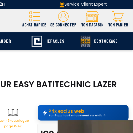
 2H
Service Client Expert
ACHAT RAPIDE
SE CONNECTER
MON MAGASIN
MON PANIER
ANGER
HERACLES
DESTOCKAGE
ODUR EASY BATITECHNIC LAZER
Prix exclus web
Tarif appliqué uniquement sur afdb.fr
uvrir E-catalogue
page P-42