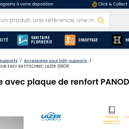
gasins à votre disposition
Click & Collect
Sanitaire
cité
Chauffage
H
Plomberie
-supports
/
Accessoires pour bâti-supports
/
DUR EASY BATITECHNIC LAZER 391010
fre avec plaque de renfort PAN
O
Produits
page P-42