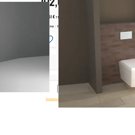
102,09 €
u montage.
H.T.
122,51 €
TTC
Chrono :
617692
Imprimer avec prix
Imprimer sans prix