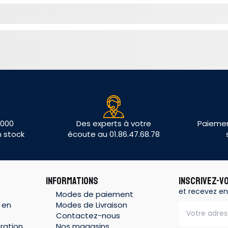
 000
Des experts à votre
Paiemen
n stock
écoute au 01.86.47.68.78
INFORMATIONS
INSCRIVEZ-V
et recevez en
Modes de paiement
 en
Modes de Livraison
Contactez-nous
ration
Nos magasins