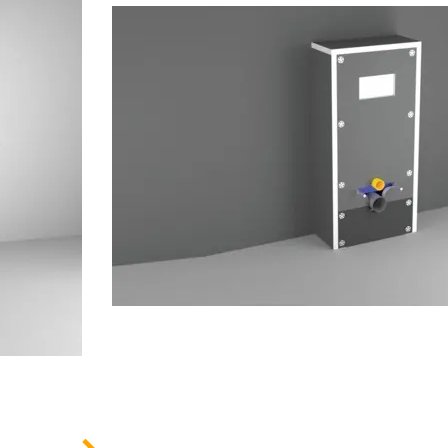
Facile à poser et permet un gain de temps a
LES AVANTAGES DU PRODUIT
Garantit une résistance optimale
Permet d’éviter le poinçonnement
Éléments recoupables