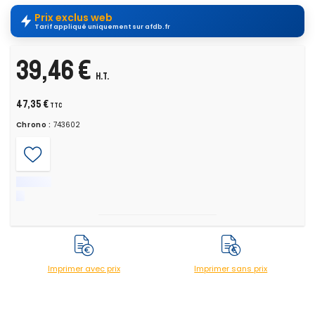
Prix exclus web
Tarif appliqué uniquement sur afdb.fr
39,46 €
H.T.
47,35 €
TTC
Chrono :
743602
Imprimer avec prix
Imprimer sans prix