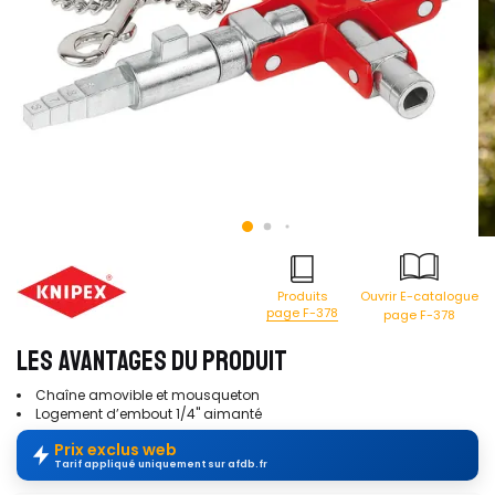
Produits
Ouvrir E-catalogue
page F-378
page F-378
LES AVANTAGES DU PRODUIT
Chaîne amovible et mousqueton
Logement d’embout 1/4'' aimanté
Prix exclus web
Tarif appliqué uniquement sur afdb.fr