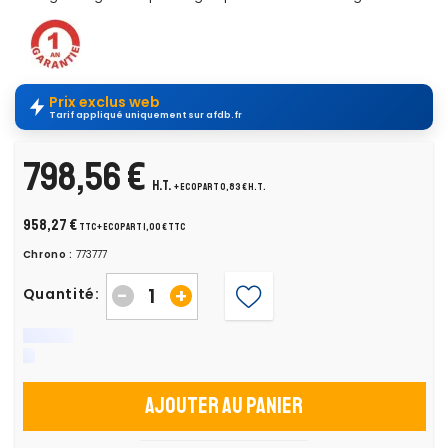
Prix exclus web
Tarif appliqué uniquement sur afdb.fr
798,56 €
H.T.
+ ecopart 0,83 € H.T.
958,27 €
TTC
+ ecopart 1,00 € TTC
Chrono :
773777
-
+
Quantité:
Ajouter au panier