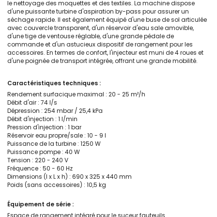
le nettoyage des moquettes et des textiles. La machine dispose
d'une puissante turbine d'aspiration by-pass pour assurer un
séchage rapide. Il est également équipé d'une buse de sol articulée
avec couvercle transparent, d'un réservoir d'eau sale amovible,
d'une tige de ventouse réglable, d'une grande pédale de
commande et d'un astucieux dispositif de rangement pour les
accessoires. En termes de confort, l'injecteur est muni de 4 roues et
d'une poignée de transport intégrée, offrant une grande mobilité.
Caractéristiques techniques :
Rendement surfacique maximal : 20 - 25 m²/h
Débit d'air : 74 l/s
Dépression : 254 mbar / 25,4 kPa
Débit d'injection : 1 l/min
Pression d'injection : 1 bar
Réservoir eau propre/sale : 10 - 9 l
Puissance de la turbine : 1250 W
Puissance pompe : 40 W
Tension : 220 - 240 V
Fréquence : 50 - 60 Hz
Dimensions (l x L x h) : 690 x 325 x 440 mm
Poids (sans accessoires) : 10,5 kg
Équipement de série :
Espace de rangement intégré pour le suceur fauteuils