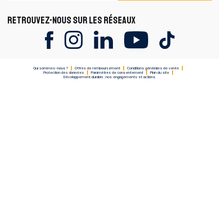
RETROUVEZ-NOUS SUR LES RÉSEAUX
Qui sommes-nous ?
Offres de remboursement
Conditions générales de vente
Protection des données
Paramètres de consentement
Plan du site
Développement durable : nos engagements et actions