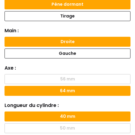
Pêne dormant
Tirage
Main :
Droite
Gauche
Axe :
56 mm
64 mm
Longueur du cylindre :
40 mm
50 mm