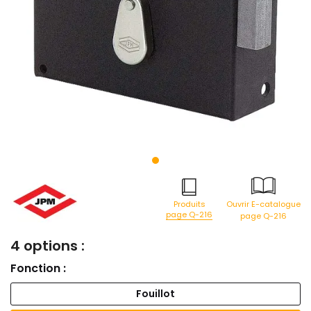
Produits
Ouvrir E-catalogue
page Q-216
page Q-216
4 options :
Fonction :
Fouillot