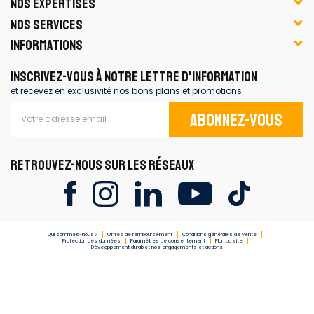
NOS EXPERTISES
NOS SERVICES
INFORMATIONS
INSCRIVEZ-VOUS À NOTRE LETTRE D'INFORMATION
et recevez en exclusivité nos bons plans et promotions
Abonnez-vous
RETROUVEZ-NOUS SUR LES RÉSEAUX
Qui sommes-nous ?
Offres de remboursement
Conditions générales de vente
Protection des données
Paramètres de consentement
Plan du site
Développement durable : nos engagements et actions