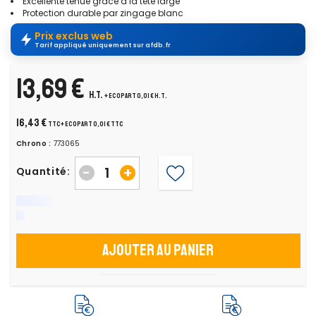
Excellente tenue grâce à la tête large
Protection durable par zingage blanc
Prix exclus web
Tarif appliqué uniquement sur afdb.fr
13,69 €
H.T.
+ ecopart 0,01 € H.T.
16,43 €
TTC
+ ecopart 0,01 € TTC
Chrono :
773065
-
+
Quantité:
Ajouter au panier