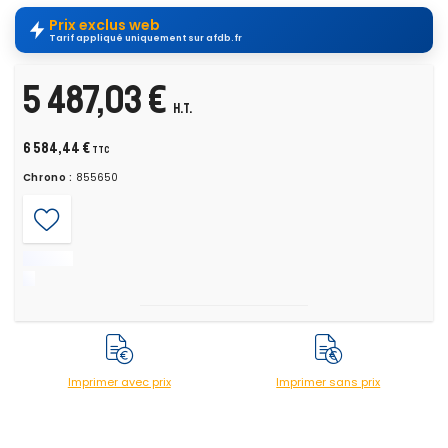
Prix exclus web
Tarif appliqué uniquement sur afdb.fr
5 487,03 €
H.T.
6 584,44 €
TTC
Chrono :
855650
Imprimer avec prix
Imprimer sans prix