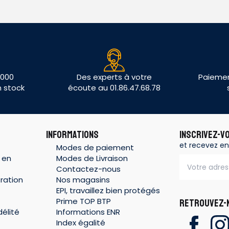
 000
Des experts à votre
Paiemen
n stock
écoute au 01.86.47.68.78
INFORMATIONS
INSCRIVEZ-V
et recevez en
Modes de paiement
 en
Modes de Livraison
Contactez-nous
ration
Nos magasins
EPI, travaillez bien protégés
Prime TOP BTP
RETROUVEZ-N
élité
Informations ENR
Index égalité