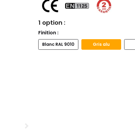
1 option :
Finition :
Blanc RAL 9010
Gris alu