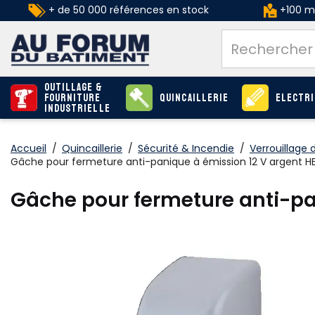
+ de 50 000 références en stock
+100 ma
Outillage &
Fourniture
Quincaillerie
Electri
industrielle
Accueil
/
Quincaillerie
/
Sécurité & Incendie
/
Verrouillage 
Gâche pour fermeture anti-panique à émission 12 V argent 
Gâche pour fermeture anti-p