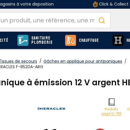
gasins à votre disposition
Click & Collect
Sanitaire
cité
Chauffage
H
Plomberie
d'issues de secours
/
Gâches en applique pour antipaniques
/
HERACLES F-8520A-ARG
anique à émission 12 V argent
O
Produits
page Q-788