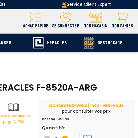
 2H
Service Client Expert
ACHAT RAPIDE
SE CONNECTER
MON MAGASIN
MON PANIER
ANGER
HERACLES
DESTOCKAGE
 HERACLES F-8520A-ARG
Connectez-vous | Inscrivez-vous
pour consulter vos prix
uvrir E-catalogue
Chrono :
395718
page Q-788
Quantité: