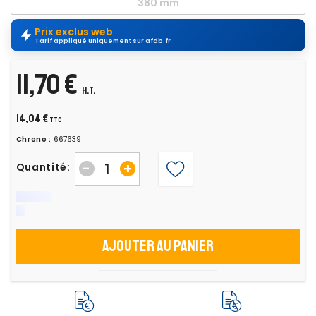
380 mm
Prix exclus web
Tarif appliqué uniquement sur afdb.fr
11,70 €
H.T.
14,04 €
TTC
Chrono :
667639
-
+
Quantité:
Ajouter au panier