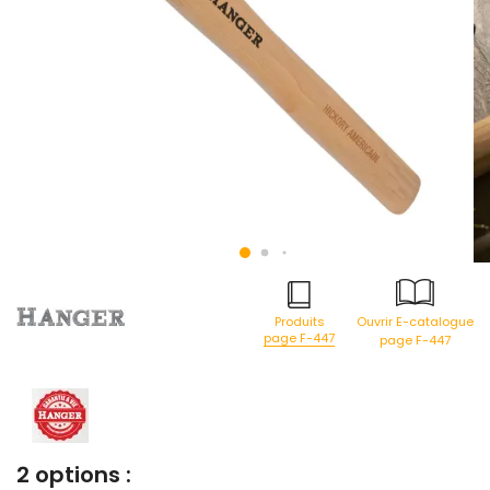
Produits
Ouvrir E-catalogue
page F-447
page F-447
2 options :