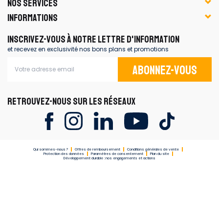
NOS SERVICES
INFORMATIONS
INSCRIVEZ-VOUS À NOTRE LETTRE D'INFORMATION
et recevez en exclusivité nos bons plans et promotions
Abonnez-vous
RETROUVEZ-NOUS SUR LES RÉSEAUX
Qui sommes-nous ?
Offres de remboursement
Conditions générales de vente
Protection des données
Paramètres de consentement
Plan du site
Développement durable : nos engagements et actions