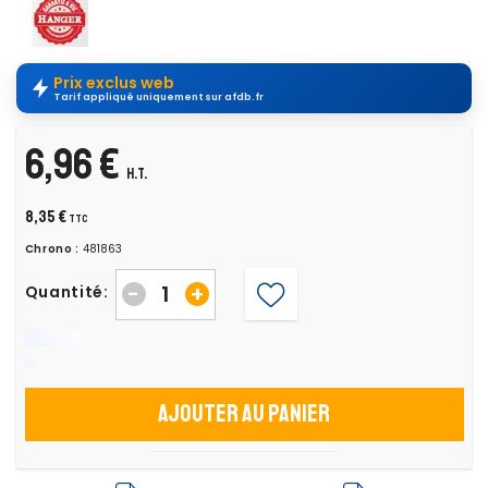
Prix exclus web
Tarif appliqué uniquement sur afdb.fr
6,96 €
H.T.
8,35 €
TTC
Chrono :
481863
-
+
Quantité:
Ajouter au panier