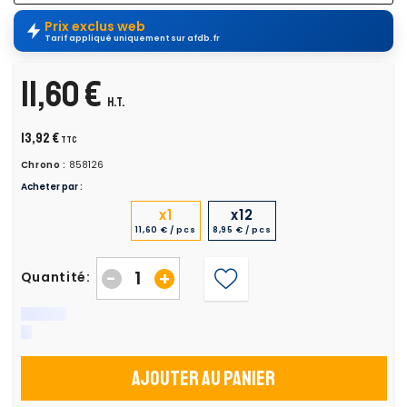
Prix exclus web
Tarif appliqué uniquement sur afdb.fr
11,60 €
H.T.
13,92 €
TTC
Chrono :
858126
Acheter par :
x1
x12
11,60 € / pcs
8,95 € / pcs
-
+
Quantité:
Ajouter au panier