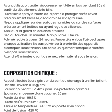
Avant utilisation, agiter vigoureusement tête en bas pendant 30s à
partir du décollement de la bille.
Pulvériser le spray à 20cm de la partie à protéger après l'avoir
préalablement brossée, décalaminée et degraissée.
Ne pas appliquer sur des surfaces humides ou sur des surfaces
préalablement traitées ou ayant reçu des silicones.
Appliquer la galva en couches croisées.
Sec au toucher : 10 minutes. Manipulable : 1 heure.
Polymérisable à cœur : 24 heures. Purger tête en bas l'aérosol après
chaque utilisation. Ne pas pulvériser à proximité des appareils
électriques sous tension. Utilisable uniquement lorsque le matériel
n'est pas sous tension.
Attendre 5 minutes avant de remettre le matériel sous tension.
COMPOSITION CHIMIQUE :
Aspect : liquide épais gris conduisant au séchage à un film brillant
Densité : environ 0.85g/cm3
Pouvoir couvrant : 3 à 4m2 pour une protection optimale
Épaisseur moyenne d'une couche : 20 μm
Pureté du zinc : 99,5%
Pureté de l'aluminium : 98,5%
Tenue en temperature : +400°C en pointe et en continu
Point de fusion : 420 °C