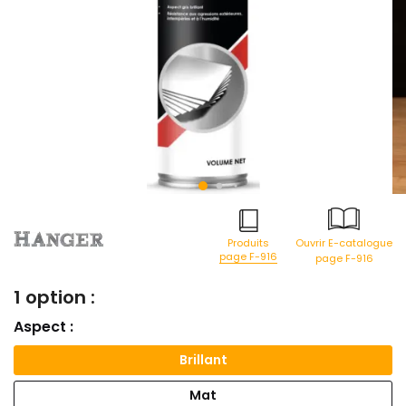
Produits
Ouvrir E-catalogue
page F-916
page F-916
1 option :
Aspect :
Brillant
Mat