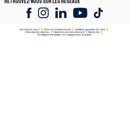
RETROUVEZ-NOUS SUR LES RÉSEAUX
Qui sommes-nous ?
Offres de remboursement
Conditions générales de vente
Protection des données
Paramètres de consentement
Plan du site
Développement durable : nos engagements et actions