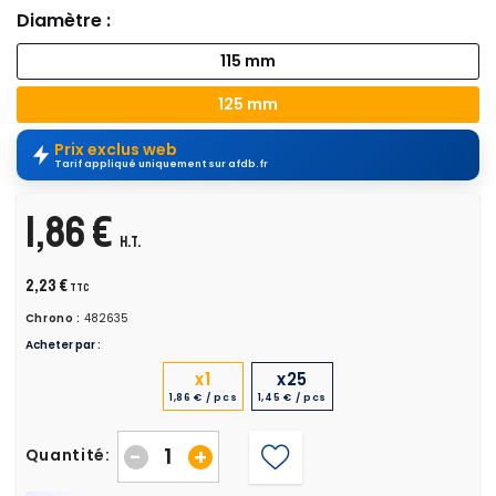
Diamètre :
115 mm
125 mm
Prix exclus web
Tarif appliqué uniquement sur afdb.fr
1,86 €
H.T.
2,23 €
TTC
Chrono :
482635
Acheter par :
x1
x25
1,86 € / pcs
1,45 € / pcs
-
+
Quantité: