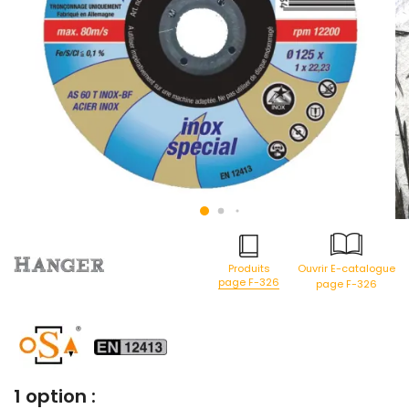
Produits
Ouvrir E-catalogue
page F-326
page F-326
1 option :