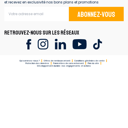
et recevez en exclusivité nos bons plans et promotions
Abonnez-vous
RETROUVEZ-NOUS SUR LES RÉSEAUX
Qui sommes-nous ?
Offres de remboursement
Conditions générales de vente
Protection des données
Paramètres de consentement
Plan du site
Développement durable : nos engagements et actions