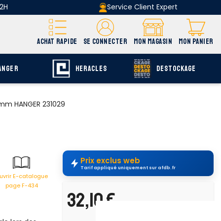
 2H
Service Client Expert
ACHAT RAPIDE
SE CONNECTER
MON MAGASIN
MON PANIER
ANGER
HERACLES
DESTOCKAGE
 mm HANGER 231029
Prix exclus web
Tarif appliqué uniquement sur afdb.fr
uvrir E-catalogue
page F-434
32,10 €
H.T.