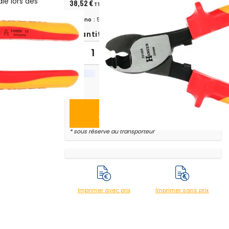
le lors des
38,52 €
TTC
main stable et
Chrono :
515330
Quantité:
 câbles et de
-
+
Ajouter au panier
* sous réserve du transporteur
Imprimer avec prix
Imprimer sans prix