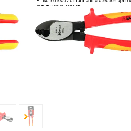
Isolé à 1000V offrant une protection optima
travaux sous-tension
Poignée bi-matière assurant une prise en 
ferme
Outil polyvalent permettant de couper des
dénuder les fils