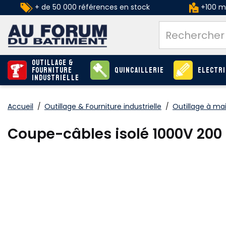
+ de 50 000 références en stock
+100 ma
Outillage &
Fourniture
Quincaillerie
Electri
industrielle
Accueil
/
Outillage & Fourniture industrielle
/
Outillage à ma
Coupe-câbles isolé 1000V 20