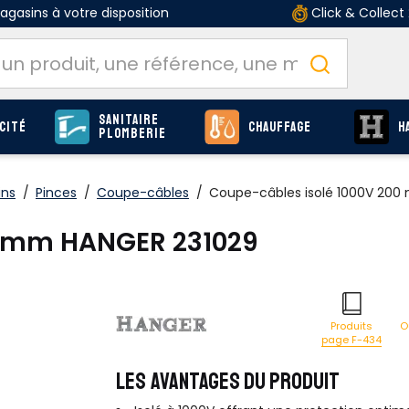
gasins à votre disposition
Click & Collect
Sanitaire
cité
Chauffage
H
Plomberie
ins
/
Pinces
/
Coupe-câbles
/
Coupe-câbles isolé 1000V 200
0 mm HANGER 231029
O
Produits
page F-434
LES AVANTAGES DU PRODUIT