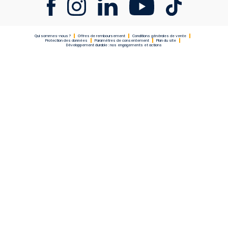
Qui sommes-nous ?
Offres de remboursement
Conditions générales de vente
Protection des données
Paramètres de consentement
Plan du site
Développement durable : nos engagements et actions