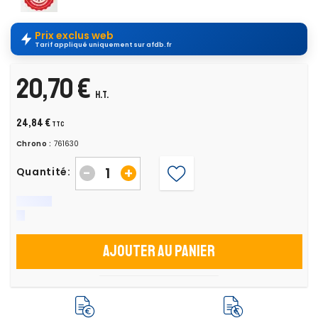
Prix exclus web
Tarif appliqué uniquement sur afdb.fr
20,70 €
H.T.
24,84 €
TTC
Chrono :
761630
-
+
Quantité:
Ajouter au panier