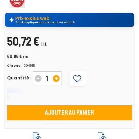
Prix exclus web
Tarif appliqué uniquement sur afdb.fr
50,72 €
H.T.
60,86 €
TTC
Chrono :
004515
-
+
Quantité:
Ajouter au panier