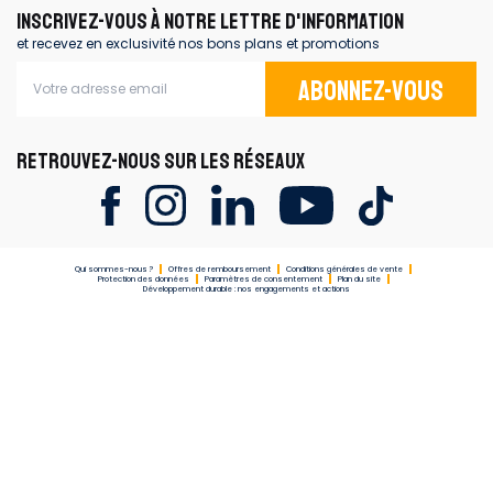
INSCRIVEZ-VOUS À NOTRE LETTRE D'INFORMATION
et recevez en exclusivité nos bons plans et promotions
Abonnez-vous
RETROUVEZ-NOUS SUR LES RÉSEAUX
Qui sommes-nous ?
Offres de remboursement
Conditions générales de vente
Protection des données
Paramètres de consentement
Plan du site
Développement durable : nos engagements et actions