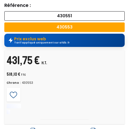
Référence :
430551
430553
Prix exclus web
Tarif appliqué uniquement sur afdb.fr
431,75 €
H.T.
518,10 €
TTC
Chrono :
430553