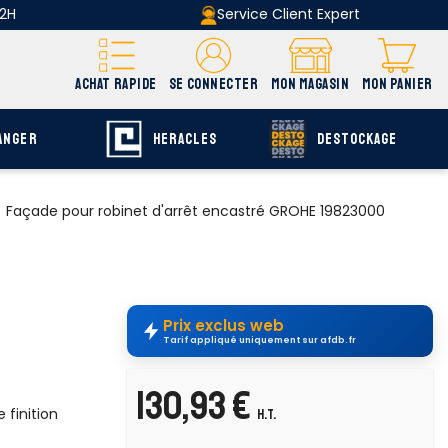
 2H
Service Client Expert
ACHAT RAPIDE
SE CONNECTER
MON MAGASIN
MON PANIER
ANGER
HERACLES
DESTOCKAGE
Façade pour robinet d'arrêt encastré GROHE 19823000
Prix exclus web
Tarif appliqué uniquement sur afdb.fr
130,93 €
finition
H.T.