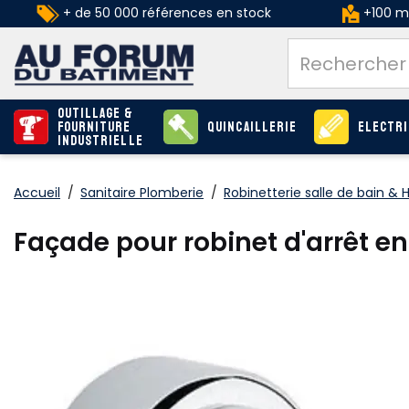
+ de 50 000 références en stock
+100 ma
Outillage &
Fourniture
Quincaillerie
Electri
industrielle
Accueil
/
Sanitaire Plomberie
/
Robinetterie salle de bain & 
Façade pour robinet d'arrêt 