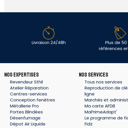
Livraison 24/48h
Plus de 50
références e
NOS EXPERTISES
NOS SERVICES
Revendeur Sthil
Tous nos services
Atelier Réparation
Reproduction de clé
Centres-services
ligne
Conception fenêtres
Marchés et administ
Métallerie Pro
Ma carte AFDB
Portes Blindées
MaPrimeAdapt'
Désenfumage
Le programme de fid
Dépot Air Liquide
Fidz