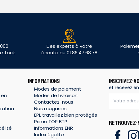
 000
Des experts à votre
Paiemen
n stock
écoute au 01.86.47.68.78
INFORMATIONS
INSCRIVEZ-V
et recevez en
Modes de paiement
 en
Modes de Livraison
Contactez-nous
ration
Nos magasins
EPI, travaillez bien protégés
Prime TOP BTP
RETROUVEZ-N
élité
Informations ENR
Index égalité