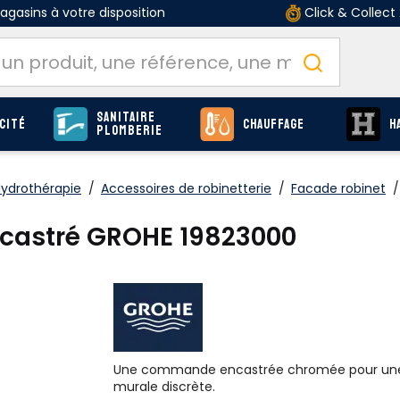
gasins à votre disposition
Click & Collect
Sanitaire
cité
Chauffage
H
Plomberie
Hydrothérapie
/
Accessoires de robinetterie
/
Facade robinet
/
encastré GROHE 19823000
Une commande encastrée chromée pour une 
murale discrète.