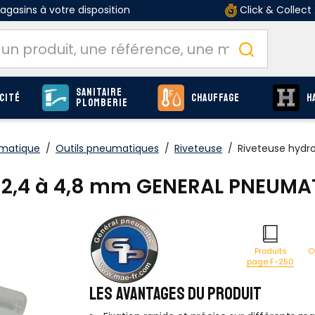
gasins à votre disposition
Click & Collect
Sanitaire
cité
Chauffage
H
Plomberie
umatique
/
Outils pneumatiques
/
Riveteuse
/
Riveteuse hydr
 2,4 à 4,8 mm GENERAL PNEUMA
O
Produits
page F-250
LES AVANTAGES DU PRODUIT