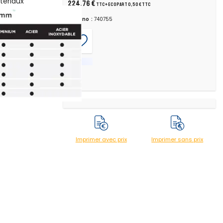
atériaux
224,76 €
TTC
+ ecopart 0,50 € TTC
sa légèreté
ues standards
Chrono :
740755
Imprimer avec prix
Imprimer sans prix