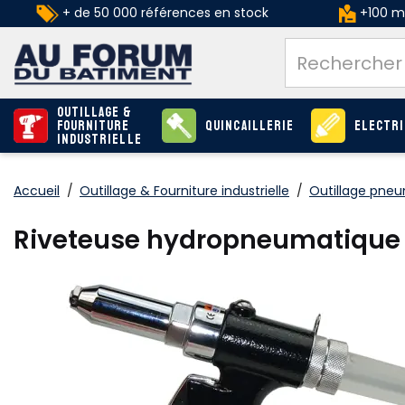
+ de 50 000 références en stock
+100 ma
Outillage &
Fourniture
Quincaillerie
Electri
industrielle
Accueil
/
Outillage & Fourniture industrielle
/
Outillage pne
Riveteuse hydropneumatique