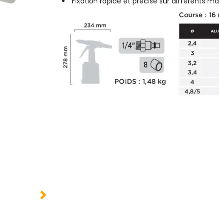
Fixation rapide et précise sur différents m
Utilisation prolongée sans fatigue grâce à 
Compatible avec les systèmes pneumatiq