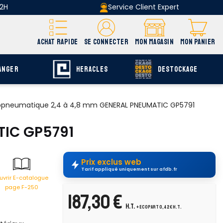
 2H
Service Client Expert
ACHAT RAPIDE
SE CONNECTER
MON MAGASIN
MON PANIER
ANGER
HERACLES
DESTOCKAGE
opneumatique 2,4 à 4,8 mm GENERAL PNEUMATIC GP5791
TIC GP5791
Prix exclus web
Tarif appliqué uniquement sur afdb.fr
uvrir E-catalogue
page F-250
187,30 €
H.T.
+ ecopart 0,42 € H.T.