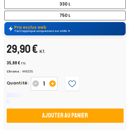
330 L
750 L
Prix exclus web
Tarif appliqué uniquement sur afdb.fr
29,90 €
H.T.
35,88 €
TTC
Chrono :
449335
-
+
Quantité:
Ajouter au panier