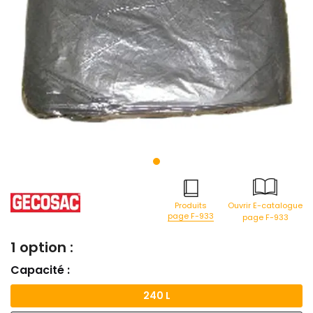
Produits
Ouvrir E-catalogue
page F-933
page F-933
1 option :
Capacité :
240 L