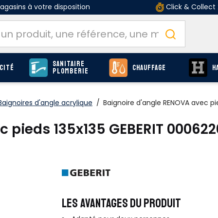
gasins à votre disposition
Click & Collect
Sanitaire
cité
Chauffage
H
Plomberie
Baignoires d'angle acrylique
/
Baignoire d'angle RENOVA avec p
c pieds 135x135 GEBERIT 00062
LES AVANTAGES DU PRODUIT