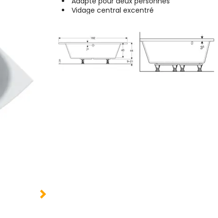
Adapté pour deux personnes
Vidage central excentré
Double dos