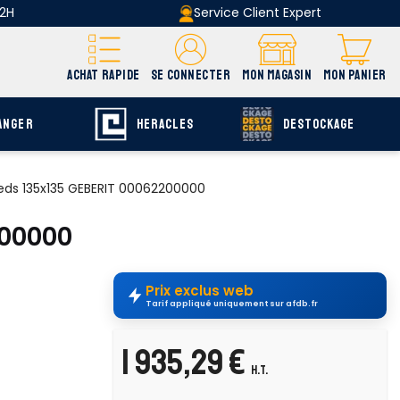
 2H
Service Client Expert
ACHAT RAPIDE
SE CONNECTER
MON MAGASIN
MON PANIER
ANGER
HERACLES
DESTOCKAGE
ieds 135x135 GEBERIT 00062200000
200000
Prix exclus web
Tarif appliqué uniquement sur afdb.fr
1 935,29 €
H.T.