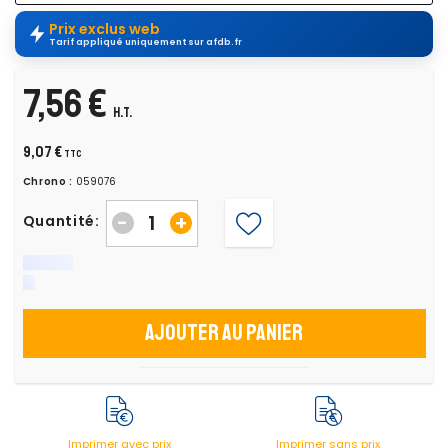
Prix exclus web
Tarif appliqué uniquement sur afdb.fr
7,56 €
H.T.
9,07 €
TTC
Chrono :
059076
-
+
Quantité:
Ajouter au panier
Imprimer avec prix
Imprimer sans prix