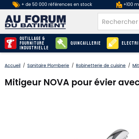
+ de 50 000 références en stock
+100 ma
Outillage &
Fourniture
Quincaillerie
Electri
industrielle
Accueil
/
Sanitaire Plomberie
/
Robinetterie de cuisine
/
Mit
Mitigeur NOVA pour évier ave