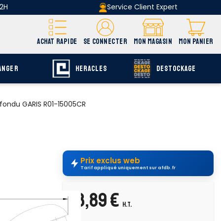
 2H
Service Client Expert
ACHAT RAPIDE
SE CONNECTER
MON MAGASIN
MON PANIER
ANGER
HERACLES
DESTOCKAGE
 fondu GARIS R01-15005CR
Prix exclus web
Tarif appliqué uniquement sur afdb.fr
58,89 €
H.T.