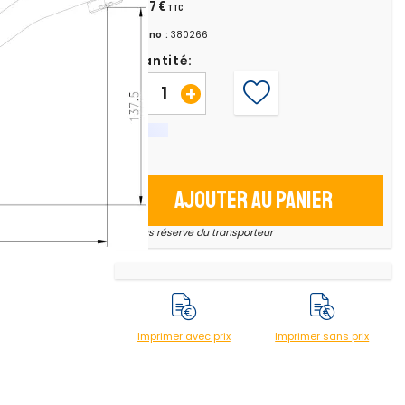
70,67 €
TTC
Chrono :
380266
Quantité:
-
+
Ajouter au panier
* sous réserve du transporteur
Imprimer avec prix
Imprimer sans prix