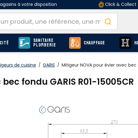
gasins à votre disposition
Click & Collect
Sanitaire
cité
Chauffage
H
Plomberie
igeurs de cuisine
/
GARIS
/
Mitigeur NOVA pour évier avec bec
c bec fondu GARIS R01-15005CR
Un design efficace.
LES AVANTAGES DU PRODUIT