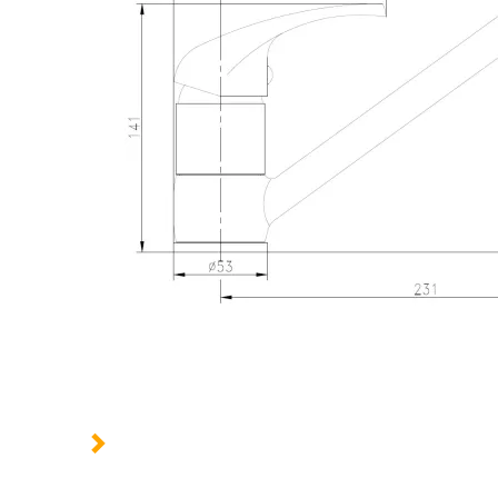
Robuste
Manette ergonomique
Mousseur NF
Bec mobile
Matériaux durable