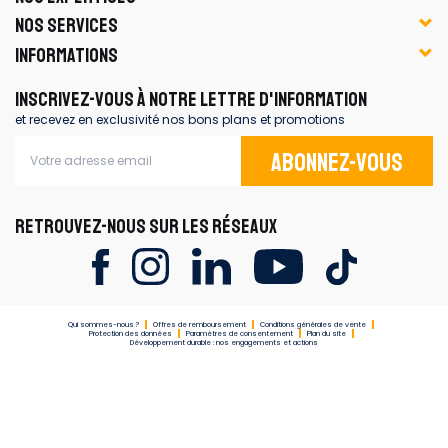
NOS SERVICES
INFORMATIONS
INSCRIVEZ-VOUS À NOTRE LETTRE D'INFORMATION
et recevez en exclusivité nos bons plans et promotions
Abonnez-vous
RETROUVEZ-NOUS SUR LES RÉSEAUX
Qui sommes-nous ?
Offres de remboursement
Conditions générales de vente
Protection des données
Paramètres de consentement
Plan du site
Développement durable : nos engagements et actions