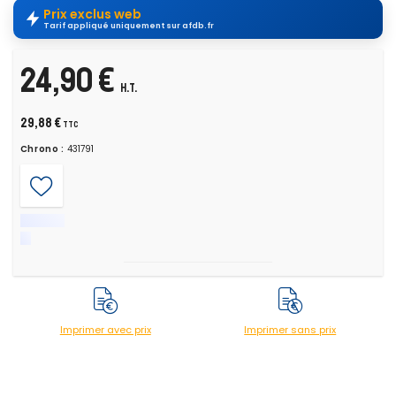
Prix exclus web
Tarif appliqué uniquement sur afdb.fr
24,90 €
H.T.
29,88 €
TTC
Chrono :
431791
Imprimer avec prix
Imprimer sans prix