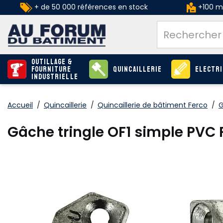
+ de 50 000 références en stock
+100 ma
Outillage &
Fourniture
Quincaillerie
Electri
industrielle
Accueil
/
Quincaillerie
/
Quincaillerie de bâtiment Ferco
/
G
Gâche tringle OF1 simple PVC