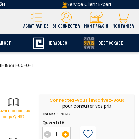
 2H
Service Client Expert
ACHAT RAPIDE
SE CONNECTER
MON MAGASIN
MON PANIER
ANGER
HERACLES
DESTOCKAGE
 E-18981-00-0-1
Connectez-vous | Inscrivez-vous
pour consulter vos prix
uvrir E-catalogue
Chrono :
378830
page Q-467
Quantité:
-
+