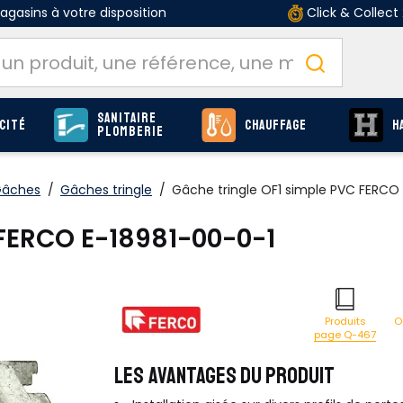
gasins à votre disposition
Click & Collect
Sanitaire
cité
Chauffage
H
Plomberie
âches
/
Gâches tringle
/
Gâche tringle OF1 simple PVC FERCO
 FERCO E-18981-00-0-1
O
Produits
page Q-467
LES AVANTAGES DU PRODUIT