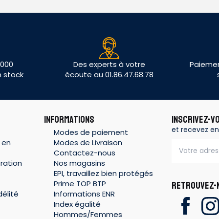
 000
Des experts à votre
Paiemen
n stock
écoute au 01.86.47.68.78
INFORMATIONS
INSCRIVEZ-V
et recevez en
Modes de paiement
 en
Modes de Livraison
Contactez-nous
ration
Nos magasins
EPI, travaillez bien protégés
Prime TOP BTP
RETROUVEZ-N
élité
Informations ENR
Index égalité
Hommes/Femmes