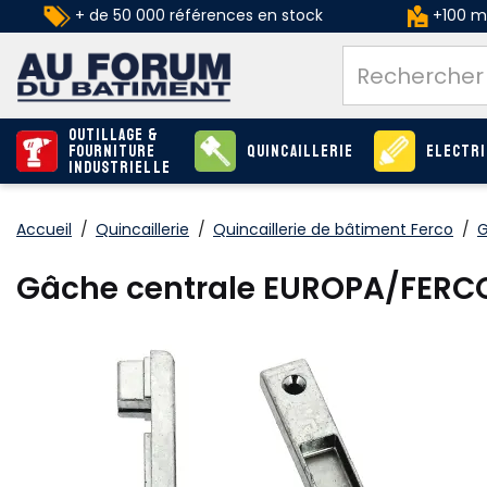
+ de 50 000 références en stock
+100 ma
Outillage &
Fourniture
Quincaillerie
Electri
industrielle
Accueil
/
Quincaillerie
/
Quincaillerie de bâtiment Ferco
/
G
Gâche centrale EUROPA/FERC