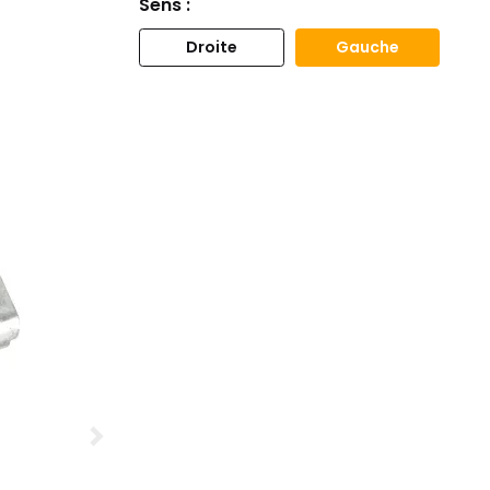
Sens :
Droite
Gauche