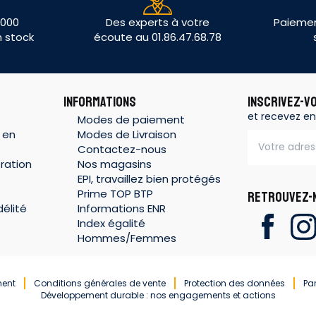
 000
Des experts à votre
Paiemen
n stock
écoute au 01.86.47.68.78
INFORMATIONS
INSCRIVEZ-V
et recevez en
Modes de paiement
 en
Modes de Livraison
Contactez-nous
ration
Nos magasins
EPI, travaillez bien protégés
Prime TOP BTP
RETROUVEZ-N
élité
Informations ENR
Index égalité
Hommes/Femmes
ment
Conditions générales de vente
Protection des données
Pa
Développement durable : nos engagements et actions