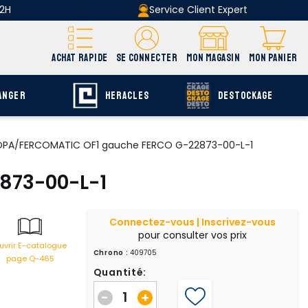
 2H
Service Client Expert
ACHAT RAPIDE
SE CONNECTER
MON MAGASIN
MON PANIER
ANGER
HERACLES
DESTOCKAGE
OPA/FERCOMATIC OF1 gauche FERCO G-22873-00-L-1
873-00-L-1
Connectez-vous | Inscrivez-vous
pour consulter vos prix
uvrir E-catalogue
Chrono :
409705
page Q-465
Quantité:
-
+