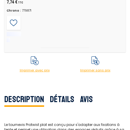
7,74 €
TTC
Chrono :
779871
Imprimer avec prix
Imprimer sans prix
Description
Détails
Avis
Le tournevis Protwist plat est conçu pour s'adapter aux fixations à
fente et permet une utilisation dans des espaces réduits grâce à sa