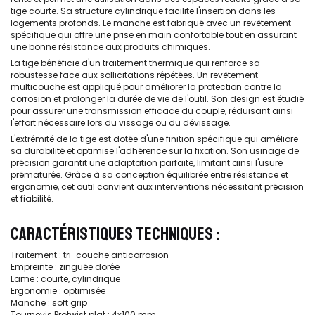
tige courte. Sa structure cylindrique facilite l'insertion dans les
logements profonds. Le manche est fabriqué avec un revêtement
spécifique qui offre une prise en main confortable tout en assurant
une bonne résistance aux produits chimiques.
La tige bénéficie d'un traitement thermique qui renforce sa
robustesse face aux sollicitations répétées. Un revêtement
multicouche est appliqué pour améliorer la protection contre la
corrosion et prolonger la durée de vie de l'outil. Son design est étudié
pour assurer une transmission efficace du couple, réduisant ainsi
l'effort nécessaire lors du vissage ou du dévissage.
L'extrémité de la tige est dotée d'une finition spécifique qui améliore
sa durabilité et optimise l'adhérence sur la fixation. Son usinage de
précision garantit une adaptation parfaite, limitant ainsi l'usure
prématurée. Grâce à sa conception équilibrée entre résistance et
ergonomie, cet outil convient aux interventions nécessitant précision
et fiabilité.
CARACTÉRISTIQUES TECHNIQUES :
Traitement : tri-couche anticorrosion
Empreinte : zinguée dorée
Lame : courte, cylindrique
Ergonomie : optimisée
Manche : soft grip
Tournevis Protwist plat : 4x100 mm