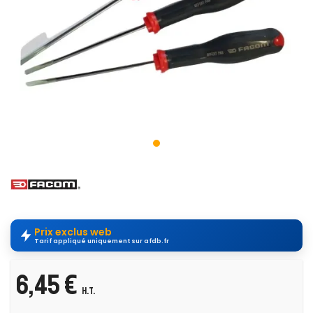
Prix exclus web
Tarif appliqué uniquement sur afdb.fr
6,45 €
H.T.