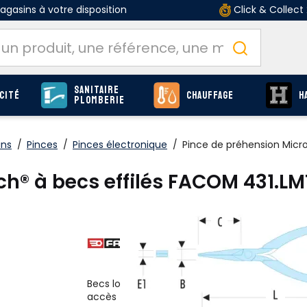
gasins à votre disposition
Click & Collect
Sanitaire
cité
Chauffage
H
Plomberie
ins
/
Pinces
/
Pinces électronique
/
Pince de préhension Micr
h® à becs effilés FACOM 431.LM
O
Produits
page F-446
Becs longs et fins pour une manipulation préc
accès facilité aux zones difficiles d'accès.