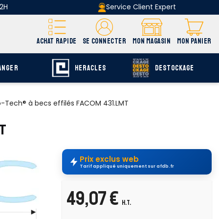
 2H
Service Client Expert
ACHAT RAPIDE
SE CONNECTER
MON MAGASIN
MON PANIER
ANGER
HERACLES
DESTOCKAGE
o-Tech® à becs effilés FACOM 431.LMT
T
Prix exclus web
Tarif appliqué uniquement sur afdb.fr
uvrir E-catalogue
page F-446
49,07 €
ise et un
H.T.