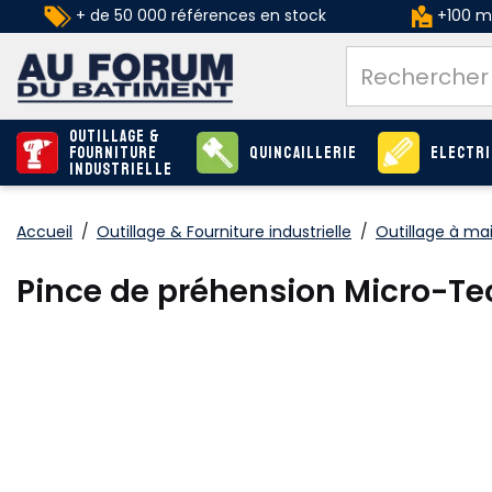
+ de 50 000 références en stock
+100 ma
Outillage &
Fourniture
Quincaillerie
Electri
industrielle
Accueil
/
Outillage & Fourniture industrielle
/
Outillage à ma
Pince de préhension Micro-Tec