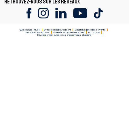
RETROUVEZ-NOUS SUR LES RÉSEAUX
Qui sommes-nous ?
Offres de remboursement
Conditions générales de vente
Protection des données
Paramètres de consentement
Plan du site
Développement durable : nos engagements et actions