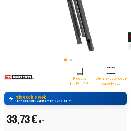
Produits
Ouvrir E-catalogue
page F-370
page F-370
Prix exclus web
Tarif appliqué uniquement sur afdb.fr
33,73 €
H.T.