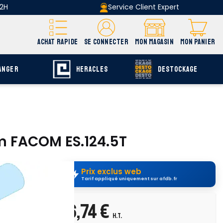
 2H
Service Client Expert
ACHAT RAPIDE
SE CONNECTER
MON MAGASIN
MON PANIER
ANGER
HERACLES
DESTOCKAGE
mm FACOM ES.124.5T
Prix exclus web
Tarif appliqué uniquement sur afdb.fr
6,74 €
H.T.