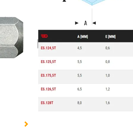
1 option :
Taille d'empreinte :
6
n.c.