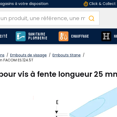
gasins à votre disposition
Click & Collect
Sanitaire
cité
Chauffage
H
Plomberie
ins
/
Embouts de vissage
/
Embouts titane
/
mm FACOM ES.124.5T
 pour vis à fente longueur 25 