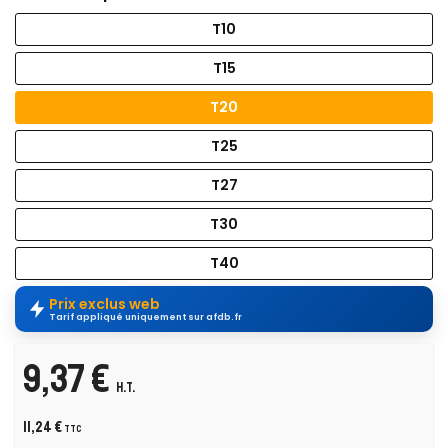
T10
T15
T20
T25
T27
T30
T40
Prix exclus web
Tarif appliqué uniquement sur afdb.fr
9,37 €
H.T.
11,24 €
TTC