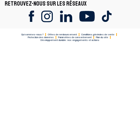
RETROUVEZ-NOUS SUR LES RÉSEAUX
Qui sommes-nous ?
Offres de remboursement
Conditions générales de vente
Protection des données
Paramètres de consentement
Plan du site
Développement durable : nos engagements et actions