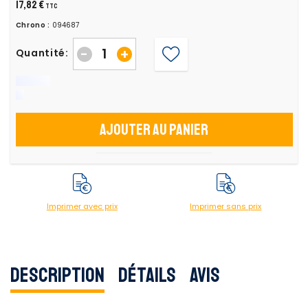
17,82 €
TTC
Chrono :
094687
-
+
Quantité:
Ajouter au panier
Imprimer avec prix
Imprimer sans prix
Description
Détails
Avis