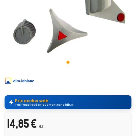
Prix exclus web
Tarif appliqué uniquement sur afdb.fr
14,85 €
H.T.