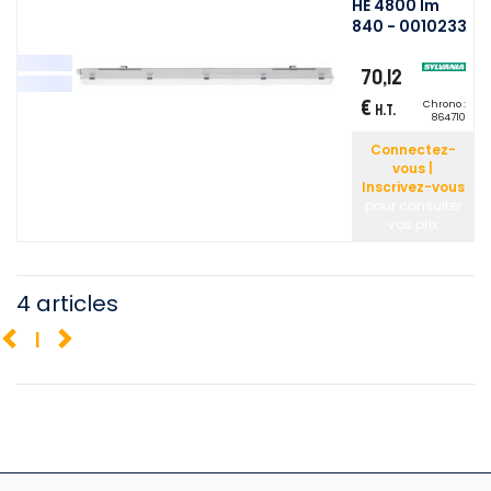
HE 4800 lm
840 - 0010233
70,12
€
Chrono :
H.T.
864710
Connectez-
vous |
Inscrivez-vous
pour consulter
vos prix
4 articles
1