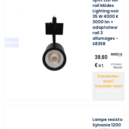
Spot LED sur
rail Miidex
Lighting noir
35 W 4000 K
3000 lm +
adaptateur
rail 3
allumages -
S8358
39,60
€
Chrono :
H.T.
783632
Connectez-
vous |
Inscrivez-vous
pour consulter
vos prix
Lampe resisto
Sylvania 1200