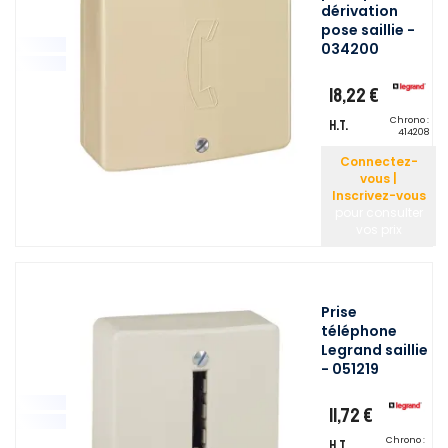
dérivation
pose saillie -
034200
18,22 €
Chrono :
H.T.
414208
Connectez-
vous |
Inscrivez-vous
pour consulter
vos prix
Prise
téléphone
Legrand saillie
- 051219
11,72 €
Chrono :
H.T.