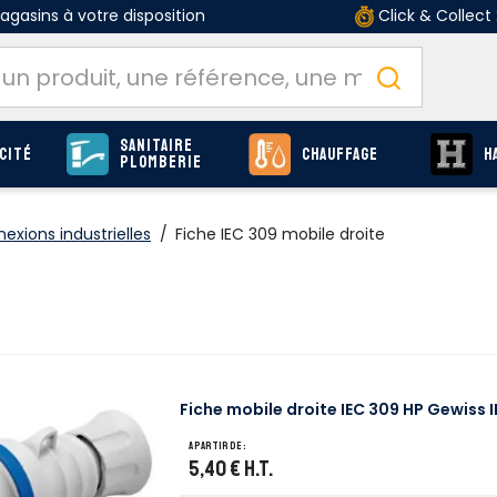
gasins à votre disposition
Click & Collect
Sanitaire
cité
Chauffage
H
Plomberie
exions industrielles
/
Fiche IEC 309 mobile droite
Fiche mobile droite IEC 309 HP Gewiss 
A partir de :
5,40 €
H.T.