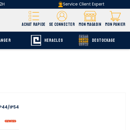
 2H
Service Client Expert
ACHAT RAPIDE
SE CONNECTER
MON MAGASIN
MON PANIER
ANGER
HERACLES
DESTOCKAGE
IP44/IP54