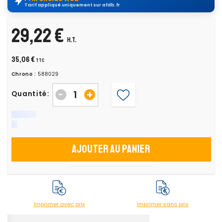
Tarif appliqué uniquement sur afdb.fr
29,22 €
H.T.
35,06 €
TTC
Chrono :
588029
-
+
Quantité:
Ajouter au panier
Imprimer avec prix
Imprimer sans prix