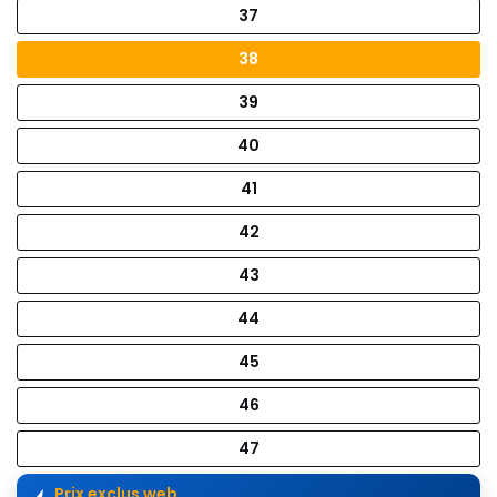
37
38
39
40
41
42
43
44
45
46
47
Prix exclus web