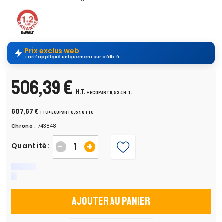
Prix exclus web
Tarif appliqué uniquement sur afdb.fr
506,39 €
H.T.
+ ecopart 0,53 € H.T.
607,67 €
TTC
+ ecopart 0,64 € TTC
Chrono :
743848
-
+
Quantité:
Ajouter au panier