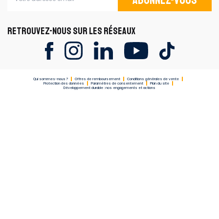
RETROUVEZ-NOUS SUR LES RÉSEAUX
Qui sommes-nous ?
Offres de remboursement
Conditions générales de vente
Protection des données
Paramètres de consentement
Plan du site
Développement durable : nos engagements et actions