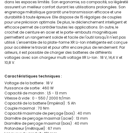
dans les espaces limités. Son ergonomie, sa compacité, sa légèreté
assurent un meilleur confort durant les utilisations prolongées. Son
engrenage métallique garantit une transmission efficace et une
durabilité à toute épreuve. Elle dispose de 15 régalges de couples
pour une précision optimale. De plus, le déclenchement intelligent et
efficace permet de contrôler toutes les applications. En outre, le
crochet de ceinture en acier et le porte-embouts magnétiques
permettent un rangement solide et facile de l'outil lorsqu'il n'est pas
utilisé. L'ensemble de la plate-forme XR Li-Ion intelligente est conçue
pour accélérer le travail et pour offrir encore plus de rendement. Par
ailleurs, il est possible de charger des batteries de différents
voltages avec son chargeur multi voltage XR Li-Ion : 18 V, 14,4 V et
10,8 V.
Caractéristiques techniques :
Voltage de la batterie : 18 V
Puissance de sortie : 460 W
Capacité de mandrin : 1,5 - 13 mm
Vitesse à vide : 0 - 550 / 2000 tr/min
Capacité de la batterie (Impérial) : 5 Ah
Couple maximal : 70 Nm
Capacité maximale de perçage (bois) : 40 mm
Diamètre de perçage maximal (acier) : 13 mm
Diamètre de perçage maximal (bois) : 40 mm
Profondeur (métriquel) : 67 mm