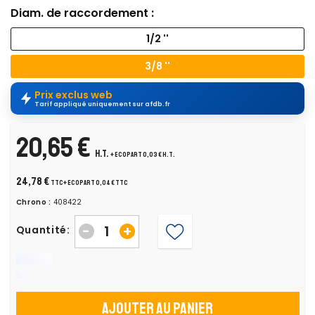
Diam. de raccordement :
1/2 ''
3/8 ''
Prix exclus web
Tarif appliqué uniquement sur afdb.fr
20,65 €
H.T.
+ ecopart 0,03 € H.T.
24,78 €
TTC
+ ecopart 0,04 € TTC
Chrono :
408422
-
+
Quantité:
Ajouter au panier