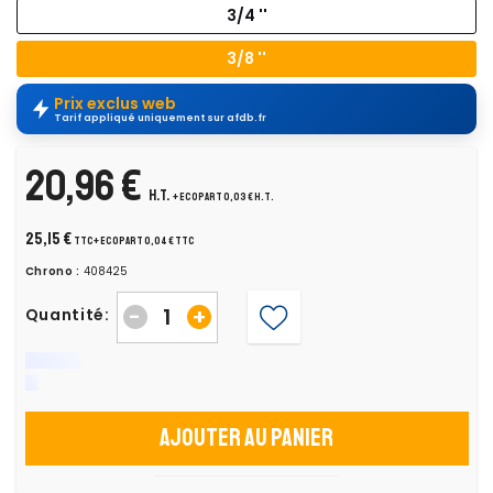
3/4 ''
3/8 ''
Prix exclus web
Tarif appliqué uniquement sur afdb.fr
20,96 €
H.T.
+ ecopart 0,03 € H.T.
25,15 €
TTC
+ ecopart 0,04 € TTC
Chrono :
408425
-
+
Quantité:
Ajouter au panier