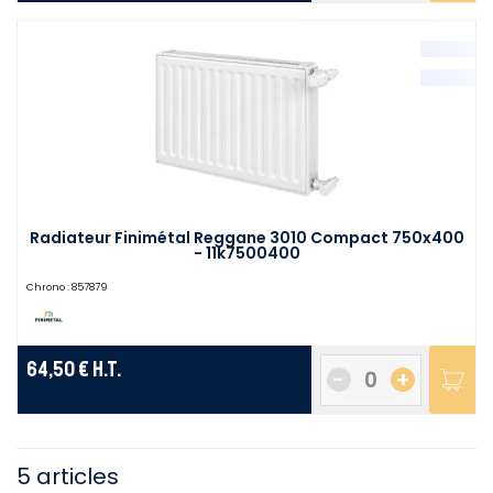
Radiateur Finimétal Reggane 3010 Compact 750x400
- 11k7500400
Chrono :
857879
64,50 €
H.T.
-
+
5 articles