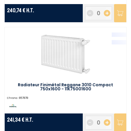
240,74 €
H.T.
-
+
Radiateur Finimétal Reggane 3010 Compact
750x1600 - 11K75001600
Chrono :
857878
241,34 €
H.T.
-
+