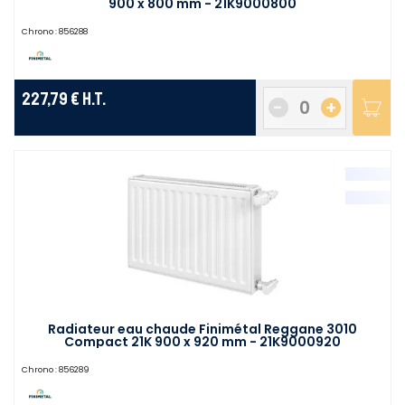
900 x 800 mm - 21K9000800
Chrono :
856288
227,79 €
H.T.
-
+
Radiateur eau chaude Finimétal Reggane 3010
Compact 21K 900 x 920 mm - 21K9000920
Chrono :
856289