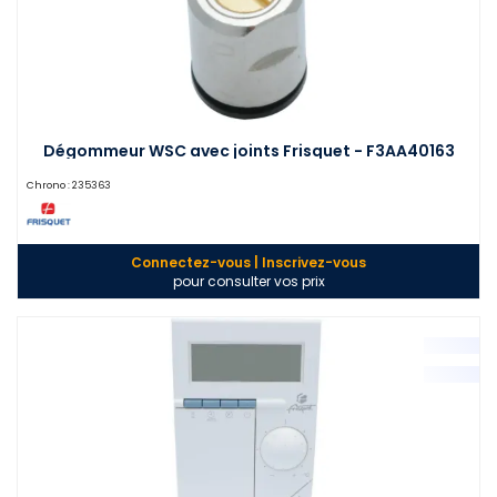
Dégommeur WSC avec joints Frisquet - F3AA40163
Chrono :
235363
Connectez-vous | Inscrivez-vous
pour consulter vos prix