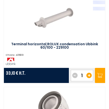
Terminal horizontal ROLUX condensation Ubbink
60/100 - 229100
Chrono :
431829
33,10 €
H.T.
-
+