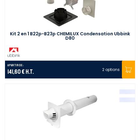
Kit 2 en 1 B22p-B23p CHEMILUX Condensation Ubbink
D80
A partir de :
2 options
141,60 €
H.T.