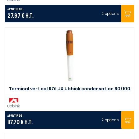
A partir de :
2 options
27,97 €
H.T.
Terminal vertical ROLUX Ubbink condensation 60/100
A partir de :
2 options
117,70 €
H.T.