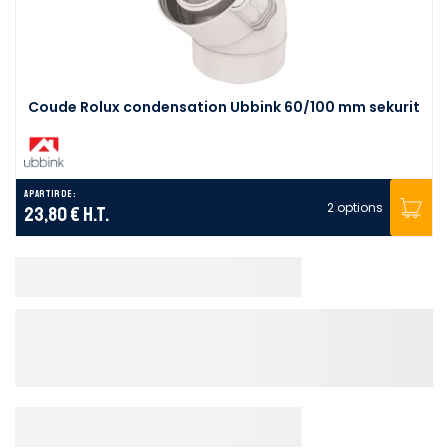
Coude Rolux condensation Ubbink 60/100 mm sekurit
A partir de :
2 options
23,80 €
H.T.