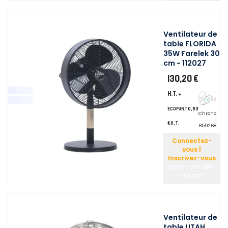
Ventilateur de
table FLORIDA
35W Farelek 30
cm - 112027
130,20 €
H.T.
+
ecopart 0,83
Chrono
:
€ H.T.
859268
Connectez-
vous |
Inscrivez-vous
pour consulter
vos prix
Ventilateur de
table UTAH