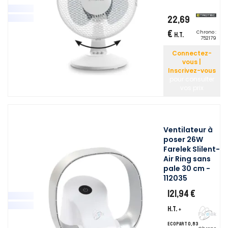
22,69
€
Chrono :
H.T.
752179
Connectez-
vous |
Inscrivez-vous
pour consulter
vos prix
Ventilateur à
poser 26W
Farelek Slilent-
Air Ring sans
pale 30 cm -
112035
121,94 €
H.T.
+
ecopart 0,83