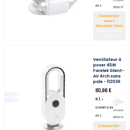
Chrono
:
€ H.T.
859273
Connectez-
vous |
Inscrivez-vous
pour consulter
vos prix
Ventilateur à
poser 45W
Farelek Silent-
Air Arch sans
pale - 112036
110,96 €
H.T.
+
ecopart 0,83
Chrono
:
€ H.T.
859274
Connectez-