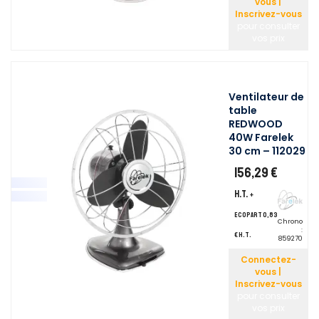
vous |
Inscrivez-vous
pour consulter
vos prix
Ventilateur de
table
REDWOOD
40W Farelek
30 cm – 112029
156,29 €
H.T.
+
ecopart 0,83
Chrono
:
€ H.T.
859270
Connectez-
vous |
Inscrivez-vous
pour consulter
vos prix