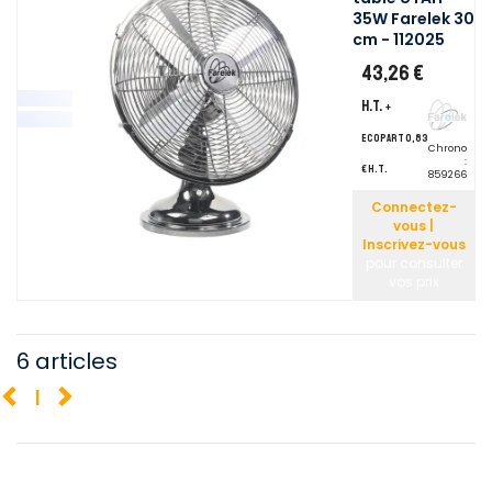
35W Farelek 30
cm - 112025
43,26 €
H.T.
+
ecopart 0,83
Chrono
:
€ H.T.
859266
Connectez-
vous |
Inscrivez-vous
pour consulter
vos prix
6 articles
1