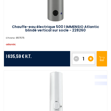
Chauffe-eau électrique 500 l IMMENSIO Atlantic
blindé vertical sur socle - 228260
Chrono :
857575
1 635,59 €
H.T.
-
+