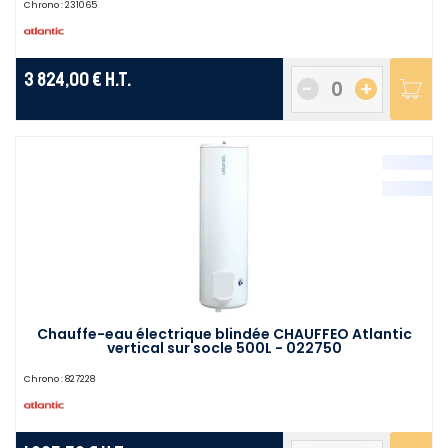
Chrono :
231065
3 824,00 €
H.T.
-
+
Chauffe-eau électrique blindée CHAUFFEO Atlantic
vertical sur socle 500L - 022750
Chrono :
827228