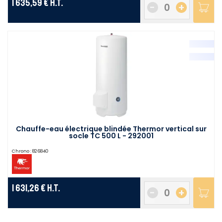
1 635,59 €
H.T.
-
+
Chauffe-eau électrique blindée Thermor vertical sur
socle TC 500 L - 292001
Chrono :
826840
1 631,26 €
H.T.
-
+